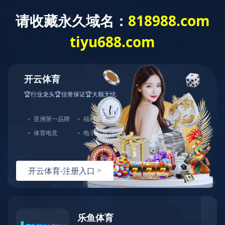
公司概况
Company
查看更多
开云体育
开云体育成立于2009年12月，位于广州市白云区嘉禾均