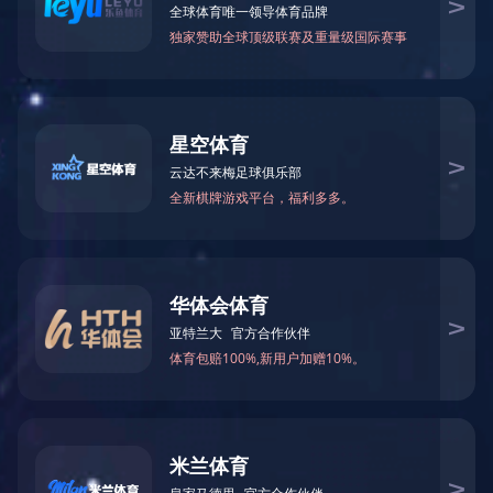
禾大道八一科技产业园2栋首层，是一家拥有先进技术和
工程经验的国家高新技术企业。专注于“环境治理”技术
的研发和实施的企业；是一家拥有先进技术和工程经验
的环保公司，主要从事环保咨询、环保手续、技术服
务、运营维护、在线监测、危废固废处理、环保管家等
全方位的环保服务；承接环保工程、市政工程、机电工
程，暖通工程，钢结构工程，生态修复工程；专业从事
污水处理、废气治理、通风除尘、噪声治理、除臭、甲
醛治理多年，拥有自己的设备生产工厂。