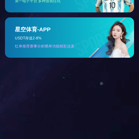
[2026-02-06]
广州推动减污降碳协同增效 绘就绿色低...
[2026-01-31]
深入生产一线 倾听企业呼声 着力破解...
[2026-01-14]
聚合力强帮扶 谋实策促发展 ——省住...
[2025-12-26]
400-698-2838
Copyright © 开云体育 版权所有