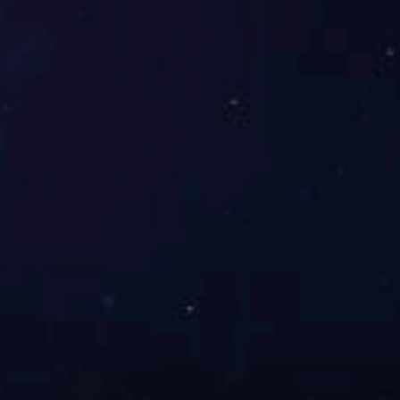
开云体育
|
开
云体育
|
开云
体育·开云官方
网站
|
开云体
育
|
安博·体育