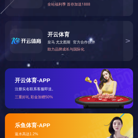
农村生活污水治理
污水治理案例
废气治理案例
无车车间案例
机电暖通工程
防白蚁、除甲醛