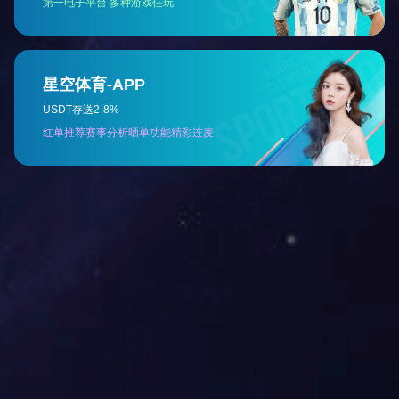
[2026-02-06]
广州推动减污降碳协同增效 绘就绿色低...
[2026-01-31]
深入生产一线 倾听企业呼声 着力破解...
[2026-01-14]
聚合力强帮扶 谋实策促发展 ——省住...
[2025-12-26]
400-698-2838
Copyright © 开云体育 版权所有