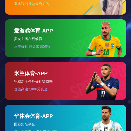
广东某企业地块土壤修...
市政工程
挥发性有机物（VOC...
新闻资讯
News
查看更多
老城市新活力！APEC广州之约，见...