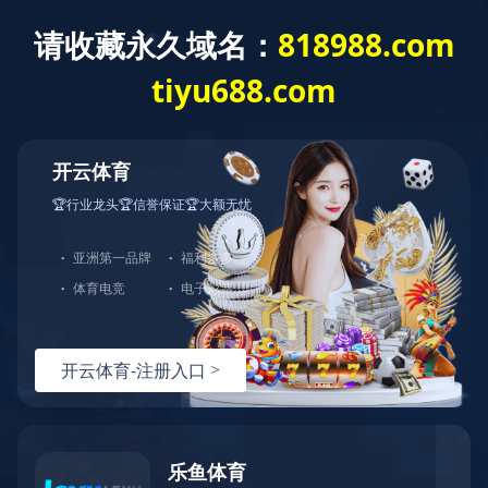
公司概况
Company
查看更多
开云体育
开云体育成立于2009年12月，位于广州市白云区嘉禾均