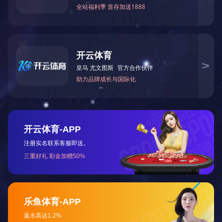
农村生活污水治理
污水治理案例
废气治理案例
无车车间案例
机电暖通工程
防白蚁、除甲醛