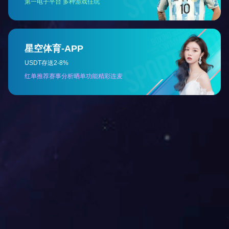
[2026-02-06]
广州推动减污降碳协同增效 绘就绿色低...
[2026-01-31]
深入生产一线 倾听企业呼声 着力破解...
[2026-01-14]
聚合力强帮扶 谋实策促发展 ——省住...
[2025-12-26]
400-698-2838
Copyright © 开云体育 版权所有