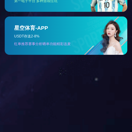
[2026-02-06]
广州推动减污降碳协同增效 绘就绿色低...
[2026-01-31]
深入生产一线 倾听企业呼声 着力破解...
[2026-01-14]
聚合力强帮扶 谋实策促发展 ——省住...
[2025-12-26]
400-698-2838
Copyright © 开云体育 版权所有