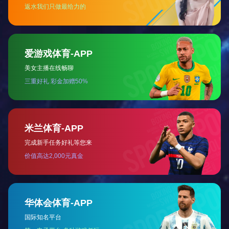
广东某企业地块土壤修...
市政工程
挥发性有机物（VOC...
新闻资讯
News
查看更多
老城市新活力！APEC广州之约，见...