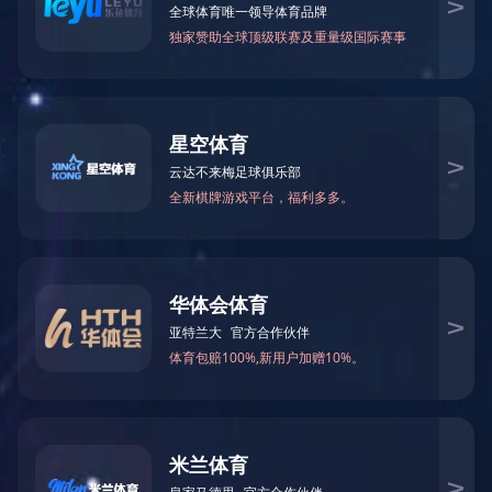
禾大道八一科技产业园2栋首层，是一家拥有先进技术和
工程经验的国家高新技术企业。专注于“环境治理”技术
的研发和实施的企业；是一家拥有先进技术和工程经验
的环保公司，主要从事环保咨询、环保手续、技术服
务、运营维护、在线监测、危废固废处理、环保管家等
全方位的环保服务；承接环保工程、市政工程、机电工
程，暖通工程，钢结构工程，生态修复工程；专业从事
污水处理、废气治理、通风除尘、噪声治理、除臭、甲
醛治理多年，拥有自己的设备生产工厂。