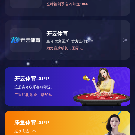
农村生活污水治理
污水治理案例
废气治理案例
无车车间案例
机电暖通工程
防白蚁、除甲醛