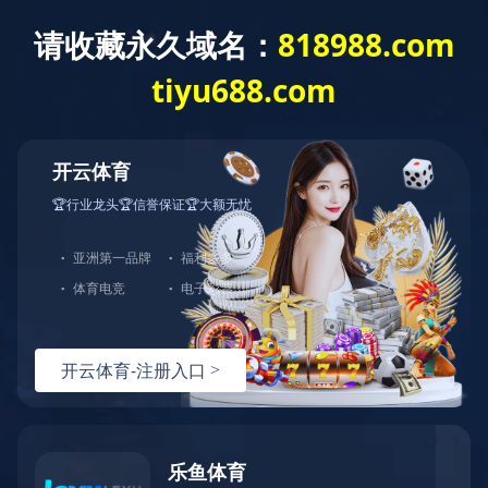
公司概况
Company
查看更多
开云体育
开云体育成立于2009年12月，位于广州市白云区嘉禾均