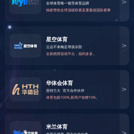
禾大道八一科技产业园2栋首层，是一家拥有先进技术和
工程经验的国家高新技术企业。专注于“环境治理”技术
的研发和实施的企业；是一家拥有先进技术和工程经验
的环保公司，主要从事环保咨询、环保手续、技术服
务、运营维护、在线监测、危废固废处理、环保管家等
全方位的环保服务；承接环保工程、市政工程、机电工
程，暖通工程，钢结构工程，生态修复工程；专业从事
污水处理、废气治理、通风除尘、噪声治理、除臭、甲
醛治理多年，拥有自己的设备生产工厂。