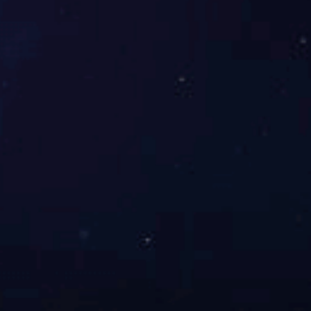
开云体育
|
开
云体育
|
开云
体育·开云官方
网站
|
开云体
育
|
安博·体育