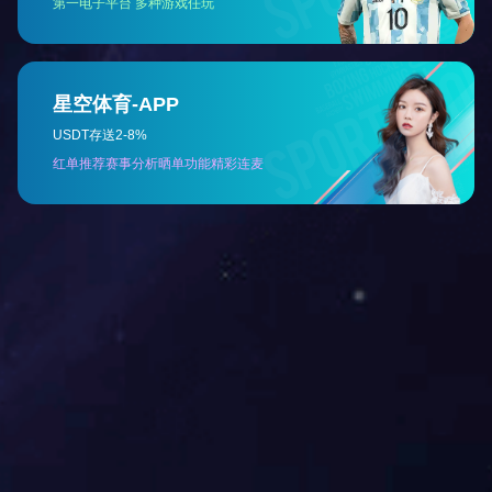
[2026-02-06]
广州推动减污降碳协同增效 绘就绿色低...
[2026-01-31]
深入生产一线 倾听企业呼声 着力破解...
[2026-01-14]
聚合力强帮扶 谋实策促发展 ——省住...
[2025-12-26]
400-698-2838
Copyright © 开云体育 版权所有