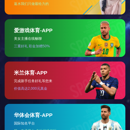
广东某企业地块土壤修...
市政工程
挥发性有机物（VOC...
新闻资讯
News
查看更多
老城市新活力！APEC广州之约，见...