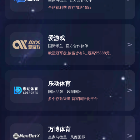
项目案例
Project
查看更多