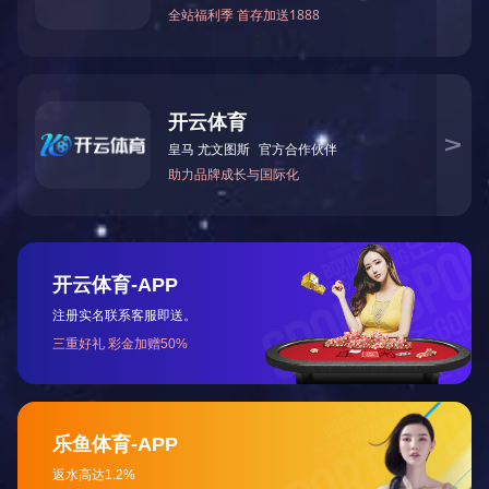
农村生活污水治理
污水治理案例
废气治理案例
无车车间案例
机电暖通工程
防白蚁、除甲醛