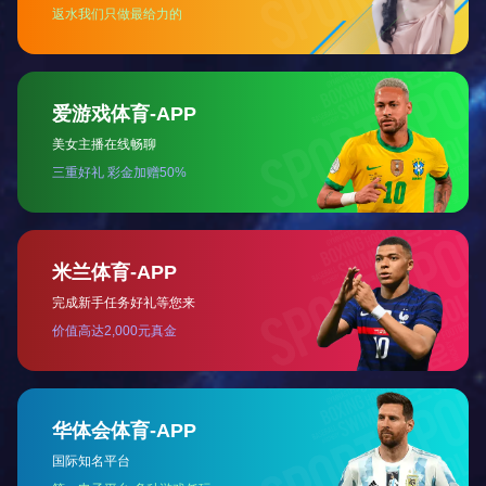
广东某企业地块土壤修...
市政工程
挥发性有机物（VOC...
新闻资讯
News
查看更多
老城市新活力！APEC广州之约，见...