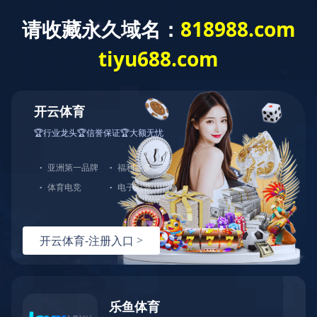
公司概况
Company
查看更多
开云体育
开云体育成立于2009年12月，位于广州市白云区嘉禾均