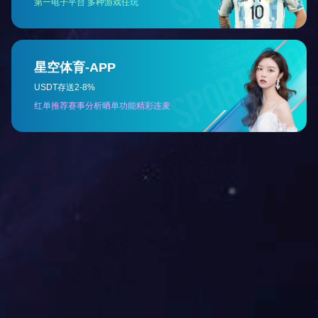
[2026-02-06]
广州推动减污降碳协同增效 绘就绿色低...
[2026-01-31]
深入生产一线 倾听企业呼声 着力破解...
[2026-01-14]
聚合力强帮扶 谋实策促发展 ——省住...
[2025-12-26]
400-698-2838
Copyright © 开云体育 版权所有