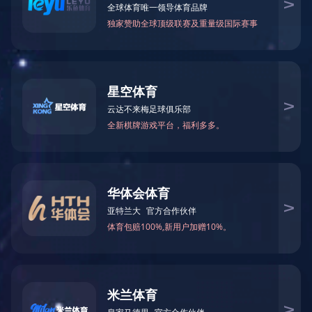
禾大道八一科技产业园2栋首层，是一家拥有先进技术和
工程经验的国家高新技术企业。专注于“环境治理”技术
的研发和实施的企业；是一家拥有先进技术和工程经验
的环保公司，主要从事环保咨询、环保手续、技术服
务、运营维护、在线监测、危废固废处理、环保管家等
全方位的环保服务；承接环保工程、市政工程、机电工
程，暖通工程，钢结构工程，生态修复工程；专业从事
污水处理、废气治理、通风除尘、噪声治理、除臭、甲
醛治理多年，拥有自己的设备生产工厂。